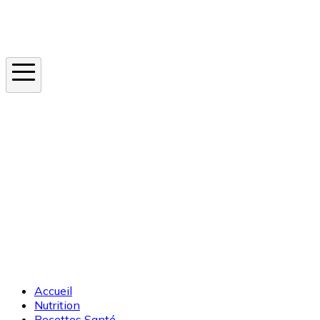
Instagram
En ce moment
Canicule
Cancer de la peau
Apnée du sommeil
Moustique tigre
Accueil
Nutrition
Recettes Santé