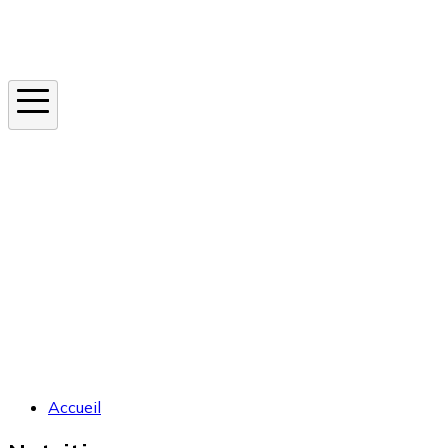
Instagram
En ce moment
Canicule
Cancer de la peau
Apnée du sommeil
Moustique tigre
Accueil