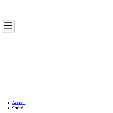
Instagram
En ce moment
Canicule
Cancer de la peau
Apnée du sommeil
Moustique tigre
Accueil
Santé