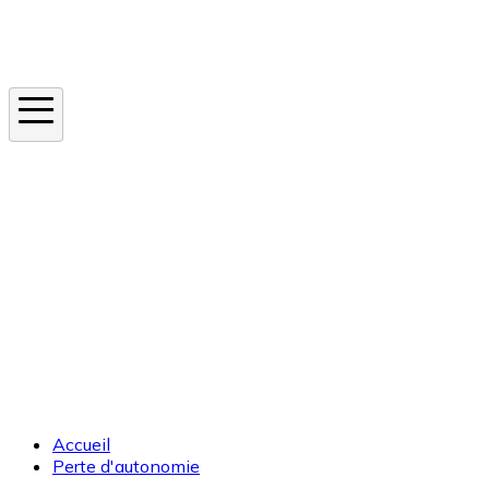
Instagram
En ce moment
Canicule
Cancer de la peau
Apnée du sommeil
Moustique tigre
Accueil
Perte d'autonomie