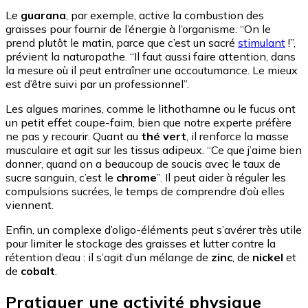
Le
guarana
, par exemple, active la combustion des
graisses pour fournir de l’énergie à l’organisme. “On le
prend plutôt le matin, parce que c’est un sacré
stimulant
!”,
prévient la naturopathe. “Il faut aussi faire attention, dans
la mesure où il peut entraîner une accoutumance. Le mieux
est d’être suivi par un professionnel”.
Les algues marines, comme le lithothamne ou le fucus ont
un petit effet coupe-faim, bien que notre experte préfère
ne pas y recourir. Quant au
thé vert
, il renforce la masse
musculaire et agit sur les tissus adipeux. “Ce que j’aime bien
donner, quand on a beaucoup de soucis avec le taux de
sucre sanguin, c’est le
chrome
”. Il peut aider à réguler les
compulsions sucrées, le temps de comprendre d’où elles
viennent.
Enfin, un complexe d’oligo-éléments peut s’avérer très utile
pour limiter le stockage des graisses et lutter contre la
rétention d’eau : il s’agit d’un mélange de
zinc
, de
nickel
et
de
cobalt
.
Pratiquer une activité physique