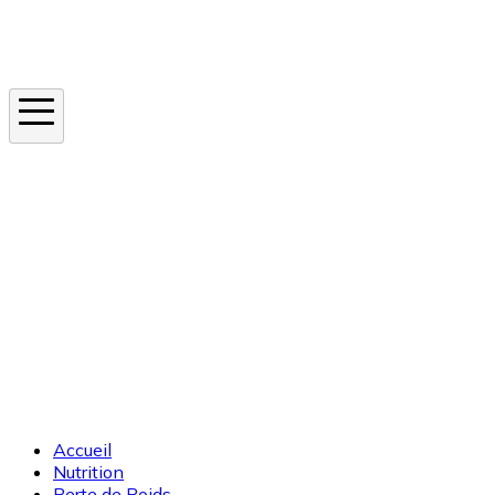
Instagram
En ce moment
Canicule
Cancer de la peau
Apnée du sommeil
Moustique tigre
Accueil
Nutrition
Perte de Poids