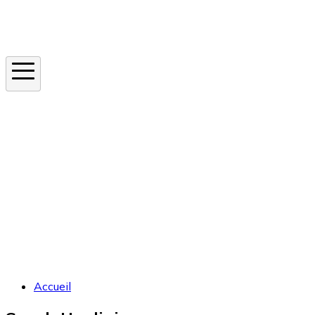
Instagram
En ce moment
Canicule
Cancer de la peau
Apnée du sommeil
Moustique tigre
Accueil