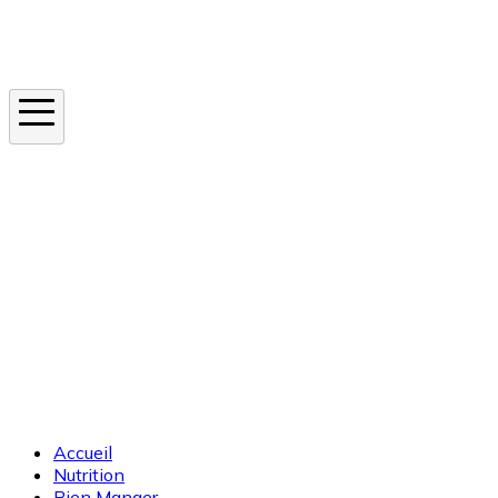
Instagram
En ce moment
Canicule
Cancer de la peau
Apnée du sommeil
Moustique tigre
Accueil
Nutrition
Bien Manger