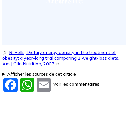
(1)
B. Rolls, Dietary energy density in the treatment of
obesity: a year-long trial comparing 2 weight-loss diets,
Am J Clin Nutrition, 2007.
Afficher les sources de cet article
Voir les commentaires
Facebook
WhatsApp
Email