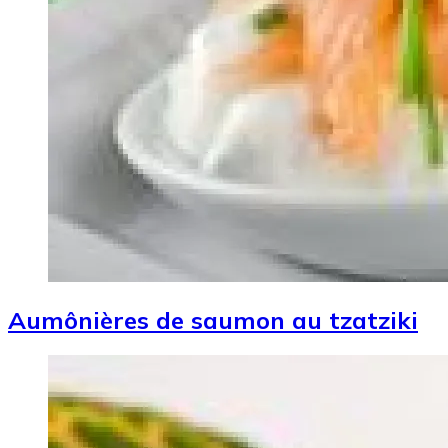
Aumônières de saumon au tzatziki
Image