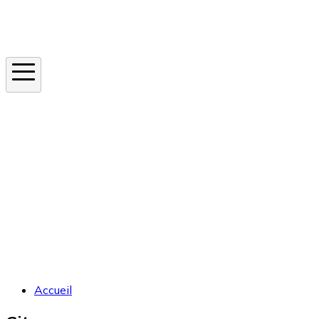
Instagram
En ce moment
Canicule
Cancer de la peau
Apnée du sommeil
Moustique tigre
Accueil