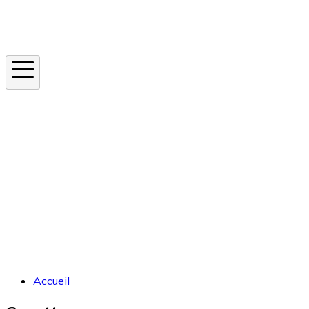
Instagram
En ce moment
Canicule
Cancer de la peau
Apnée du sommeil
Moustique tigre
Accueil