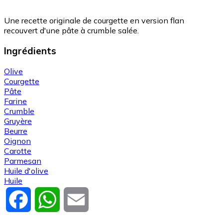
Une recette originale de courgette en version flan
recouvert d'une pâte à crumble salée.
Ingrédients
Olive
Courgette
Pâte
Farine
Crumble
Gruyère
Beurre
Oignon
Carotte
Parmesan
Huile d'olive
Huile
Facebook
WhatsApp
Email