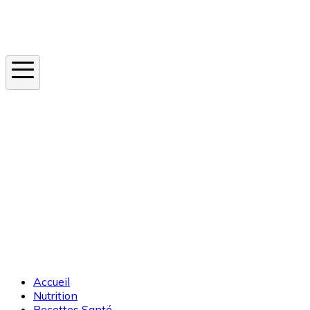
Instagram
En ce moment
Canicule
Cancer de la peau
Apnée du sommeil
Moustique tigre
Accueil
Nutrition
Recettes Santé