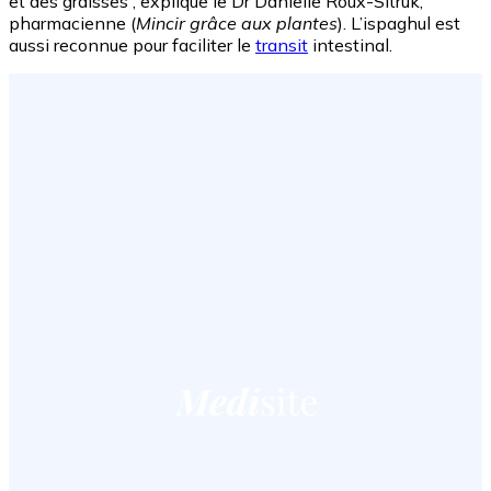
et des graisses', explique le Dr Danielle Roux-Sitruk,
pharmacienne (
Mincir grâce aux plantes
). L’ispaghul est
aussi reconnue pour faciliter le
transit
intestinal.