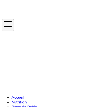
Instagram
En ce moment
Canicule
Cancer de la peau
Apnée du sommeil
Moustique tigre
Accueil
Nutrition
Perte de Poids