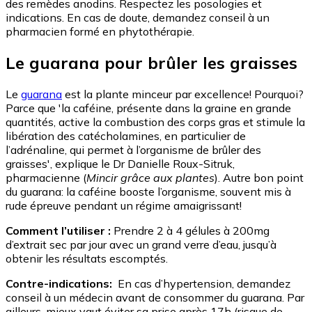
des remèdes anodins. Respectez les posologies et
indications. En cas de doute, demandez conseil à un
pharmacien formé en phytothérapie.
Le guarana pour brûler les graisses
Le
guarana
est la plante minceur par excellence! Pourquoi?
Parce que 'la caféine, présente dans la graine en grande
quantités, active la combustion des corps gras et stimule la
libération des catécholamines, en particulier de
l’adrénaline, qui permet à l’organisme de brûler des
graisses', explique le Dr Danielle Roux-Sitruk,
pharmacienne (
Mincir grâce aux plantes
). Autre bon point
du guarana: la caféine booste l’organisme, souvent mis à
rude épreuve pendant un régime amaigrissant!
Comment l’utiliser :
Prendre 2 à 4 gélules à 200mg
d’extrait sec par jour avec un grand verre d’eau, jusqu’à
obtenir les résultats escomptés.
Contre-indications:
En cas d’hypertension, demandez
conseil à un médecin avant de consommer du guarana. Par
ailleurs, mieux vaut éviter sa prise après 17h (risque de