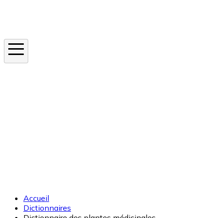
Instagram
En ce moment
Canicule
Cancer de la peau
Apnée du sommeil
Moustique tigre
Accueil
Dictionnaires
Dictionnaire des plantes médicinales