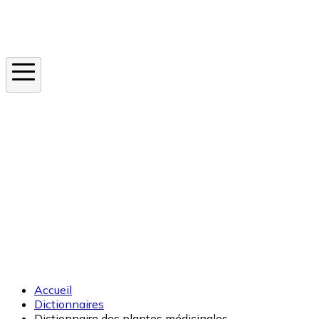
Instagram
En ce moment
Canicule
Cancer de la peau
Apnée du sommeil
Moustique tigre
Accueil
Dictionnaires
Dictionnaire des plantes médicinales