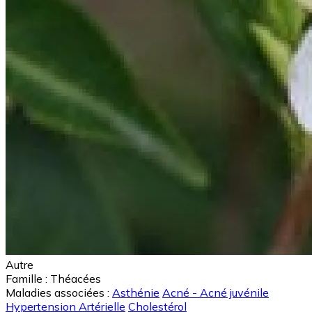
Autre
Famille :
Théacées
Maladies associées :
Asthénie
Acné - Acné juvénile
Hypertension Artérielle
Cholestérol