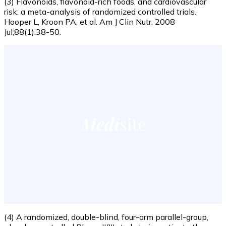
(3) Flavonoids, flavonoid-rich foods, and cardiovascular
risk: a meta-analysis of randomized controlled trials.
Hooper L, Kroon PA, et al. Am J Clin Nutr. 2008
Jul;88(1):38-50.
(4) A randomized, double-blind, four-arm parallel-group,