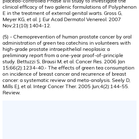
placebo-controlled Phase II/III study to investigate the
clinical efficacy of two galenic formulations of Polyphenon
E in the treatment of external genital warts. Gross G,
Meyer KG, et al. J. Eur Acad Dermatol Venereol. 2007
Nov;21(10):1404-12.
(5) - Chemoprevention of human prostate cancer by oral
administration of green tea catechins in volunteers with
high-grade prostate intraepithelial neoplasia: a
preliminary report from a one-year proof-of-principle
study. Bettuzzi S, Brausi M, et al. Cancer Res. 2006 Jan
15;66(2):1234-40.- The effects of green tea consumption
on incidence of breast cancer and recurrence of breast
cancer: a systematic review and meta-analysis. Seely D,
Mills EJ, et al. Integr Cancer Ther. 2005 Jun;4(2):144-55.
Review.