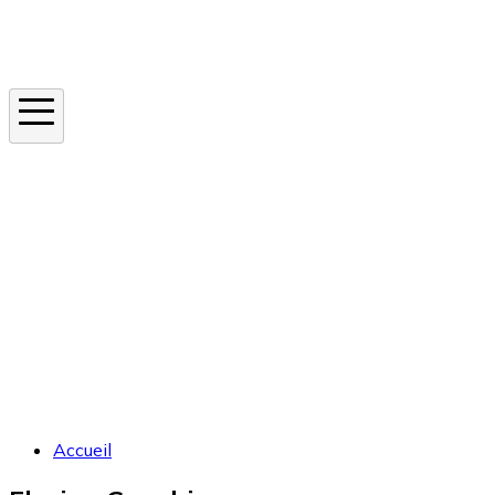
Instagram
En ce moment
Canicule
Cancer de la peau
Apnée du sommeil
Moustique tigre
Accueil