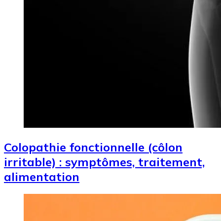
Colopathie fonctionnelle (côlon
irritable) : symptômes, traitement,
alimentation
Image