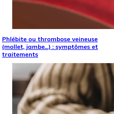
Phlébite ou thrombose veineuse
(mollet, jambe...) : symptômes et
traitements
Image