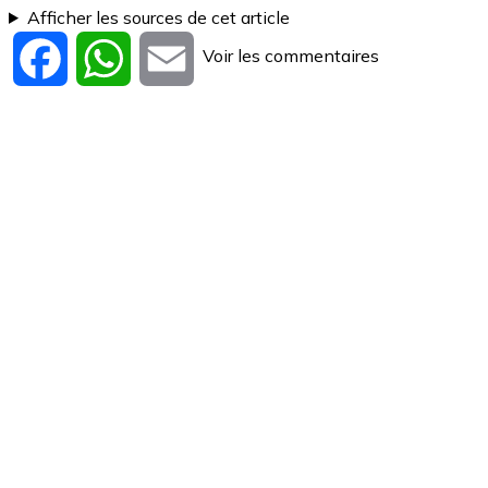
Afficher les sources de cet article
Voir les commentaires
Facebook
WhatsApp
Email