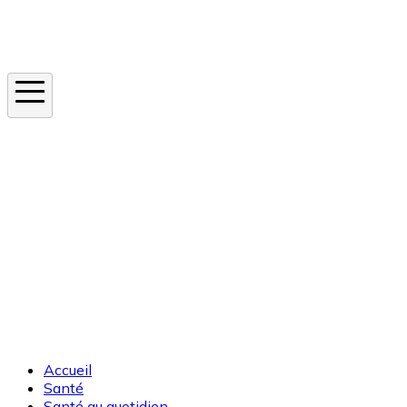
Instagram
En ce moment
Canicule
Cancer de la peau
Apnée du sommeil
Moustique tigre
Accueil
Santé
Santé au quotidien