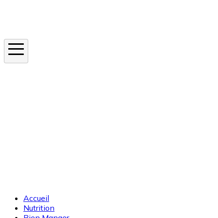
Instagram
En ce moment
Canicule
Cancer de la peau
Apnée du sommeil
Moustique tigre
Accueil
Nutrition
Bien Manger