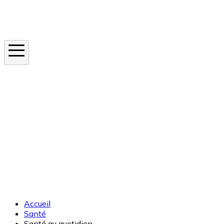
Instagram
En ce moment
Canicule
Cancer de la peau
Apnée du sommeil
Moustique tigre
Accueil
Santé
Santé au quotidien