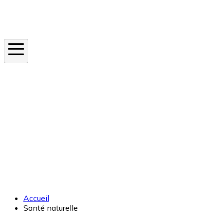
Instagram
En ce moment
Canicule
Cancer de la peau
Apnée du sommeil
Moustique tigre
Accueil
Santé naturelle