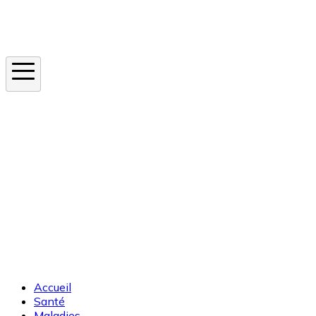
Instagram
En ce moment
Canicule
Cancer de la peau
Apnée du sommeil
Moustique tigre
Accueil
Santé
Maladies