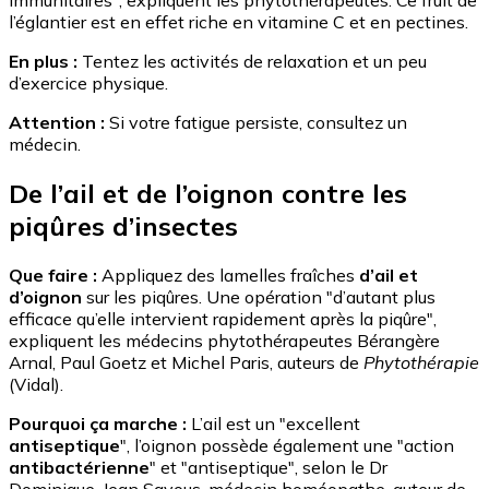
immunitaires", expliquent les phytothérapeutes. Ce fruit de
l’églantier est en effet riche en vitamine C et en pectines.
En plus :
Tentez les activités de relaxation et un peu
d’exercice physique.
Attention :
Si votre fatigue persiste, consultez un
médecin.
De l’ail et de l’oignon contre les
piqûres d’insectes
Que faire :
Appliquez des lamelles fraîches
d’ail et
d’oignon
sur les piqûres. Une opération "d’autant plus
efficace qu’elle intervient rapidement après la piqûre",
expliquent les médecins phytothérapeutes Bérangère
Arnal, Paul Goetz et Michel Paris, auteurs de
Phytothérapie
(Vidal).
Pourquoi ça marche :
L’ail est un "excellent
antiseptique
", l’oignon possède également une "action
antibactérienne
" et "antiseptique", selon le Dr
Dominique-Jean Sayous, médecin homéopathe, auteur de