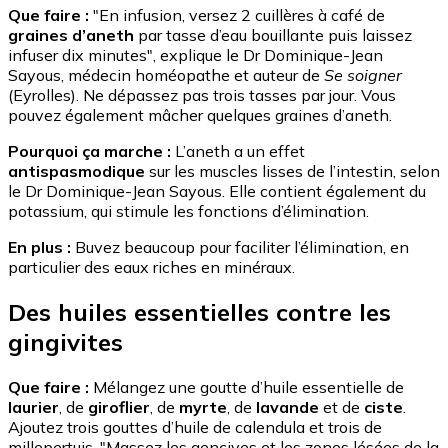
Que faire :
"En infusion, versez 2 cuillères à café de
graines d’aneth
par tasse d’eau bouillante puis laissez
infuser dix minutes", explique le Dr Dominique-Jean
Sayous, médecin homéopathe et auteur de
Se soigner
(Eyrolles). Ne dépassez pas trois tasses par jour. Vous
pouvez également mâcher quelques graines d’aneth.
Pourquoi ça marche :
L’aneth a un effet
antispasmodique
sur les muscles lisses de l’intestin, selon
le Dr Dominique-Jean Sayous. Elle contient également du
potassium, qui stimule les fonctions d’élimination.
En plus :
Buvez beaucoup pour faciliter l’élimination, en
particulier des eaux riches en minéraux.
Des huiles essentielles contre les
gingivites
Que faire :
Mélangez une goutte d’huile essentielle de
laurier
, de
giroflier
, de
myrte
, de
lavande
et de
ciste
.
Ajoutez trois gouttes d’huile de calendula et trois de
millepertuis. "Massez les gencives et les zones lésées de la