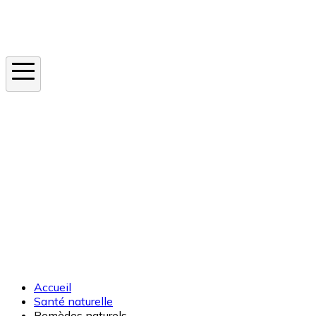
Instagram
En ce moment
Canicule
Cancer de la peau
Apnée du sommeil
Moustique tigre
Accueil
Santé naturelle
Remèdes naturels