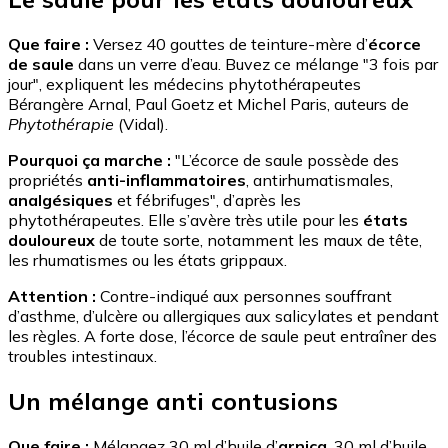
Que faire :
Versez 40 gouttes de teinture-mère d’
écorce
de saule
dans un verre d’eau. Buvez ce mélange "3 fois par
jour", expliquent les médecins phytothérapeutes
Bérangère Arnal, Paul Goetz et Michel Paris, auteurs de
Phytothérapie
(Vidal).
Pourquoi ça marche :
"L’écorce de saule possède des
propriétés
anti-inflammatoires
, antirhumatismales,
analgésiques
et fébrifuges", d’après les
phytothérapeutes. Elle s’avère très utile pour les
états
douloureux
de toute sorte, notamment les maux de tête,
les rhumatismes ou les états grippaux.
Attention :
Contre-indiqué aux personnes souffrant
d’asthme, d’ulcère ou allergiques aux salicylates et pendant
les règles. A forte dose, l’écorce de saule peut entraîner des
troubles intestinaux.
Un mélange anti contusions
Que faire :
Mélangez 30 ml d’huile d’
arnica
, 30 ml d’huile