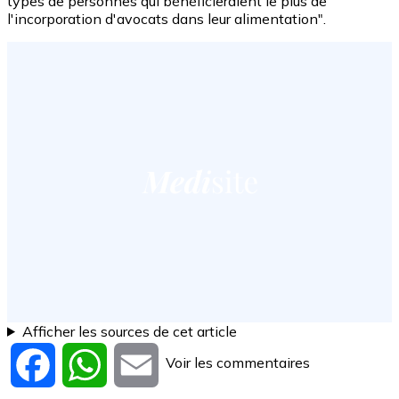
types de personnes qui bénéficieraient le plus de
l'incorporation d'avocats dans leur alimentation".
Afficher les sources de cet article
Voir les commentaires
Facebook
WhatsApp
Email