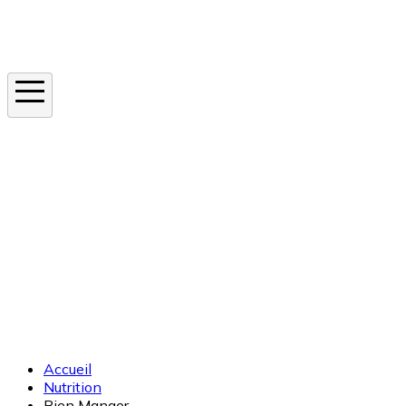
Instagram
En ce moment
Canicule
Cancer de la peau
Apnée du sommeil
Moustique tigre
Accueil
Nutrition
Bien Manger