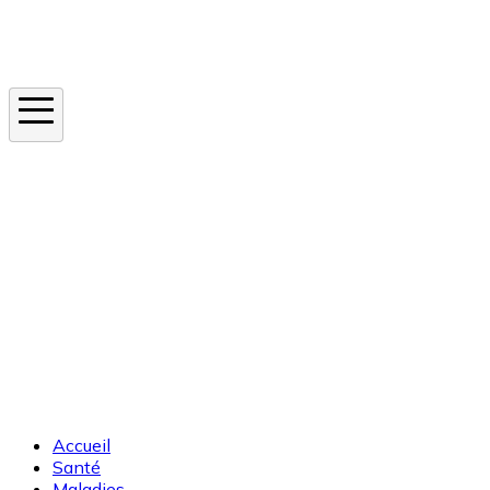
Instagram
En ce moment
Canicule
Cancer de la peau
Apnée du sommeil
Moustique tigre
Accueil
Santé
Maladies