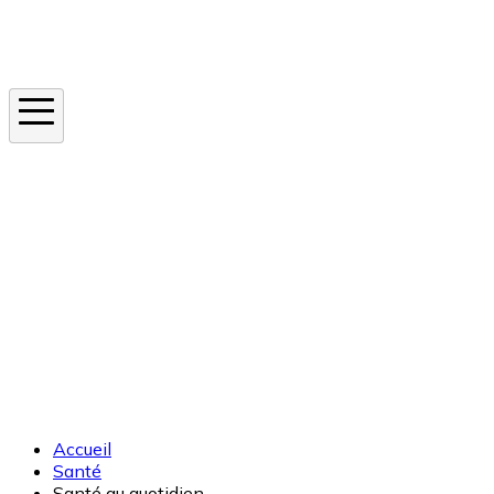
Instagram
En ce moment
Canicule
Cancer de la peau
Apnée du sommeil
Moustique tigre
Accueil
Santé
Santé au quotidien