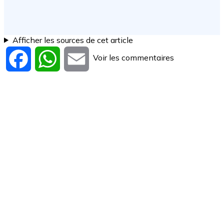
Afficher les sources de cet article
Voir les commentaires
Facebook
WhatsApp
Email