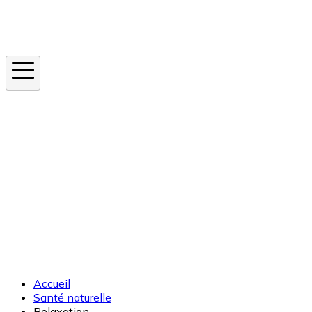
Instagram
En ce moment
Canicule
Cancer de la peau
Apnée du sommeil
Moustique tigre
Accueil
Santé naturelle
Relaxation