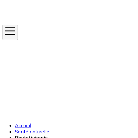
Instagram
En ce moment
Canicule
Cancer de la peau
Apnée du sommeil
Moustique tigre
Accueil
Santé naturelle
Phytothérapie