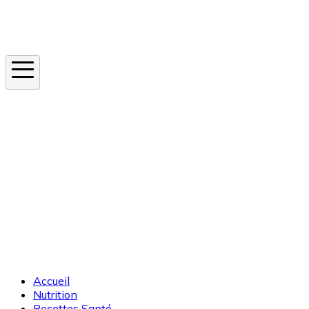
Instagram
En ce moment
Canicule
Cancer de la peau
Apnée du sommeil
Moustique tigre
Accueil
Nutrition
Recettes Santé