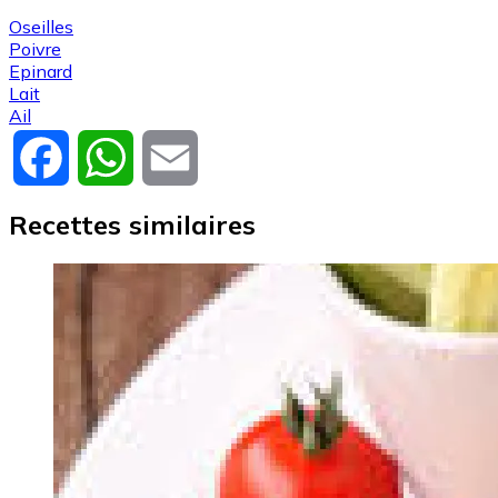
Oseilles
Poivre
Epinard
Lait
Ail
Facebook
WhatsApp
Email
Recettes similaires
Image