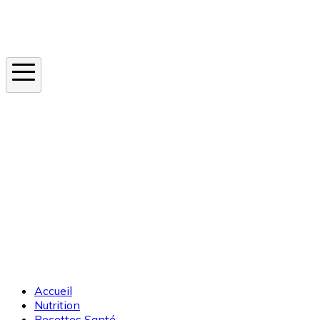
Instagram
En ce moment
Canicule
Cancer de la peau
Apnée du sommeil
Moustique tigre
Accueil
Nutrition
Recettes Santé