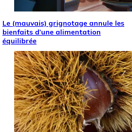
Le (mauvais) grignotage annule les
bienfaits d’une alimentation
équilibrée
Image