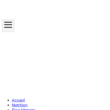
Instagram
En ce moment
Canicule
Cancer de la peau
Apnée du sommeil
Moustique tigre
Accueil
Nutrition
Bien Manger