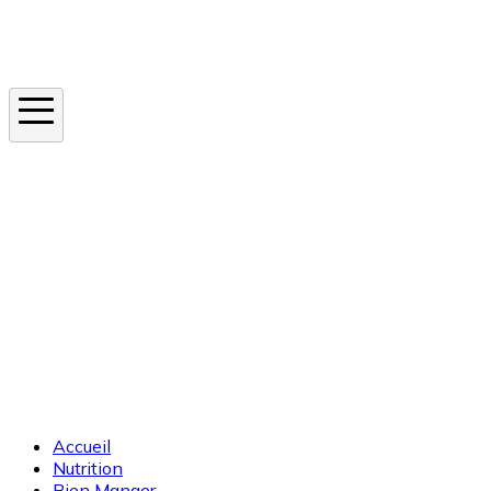
Instagram
En ce moment
Canicule
Cancer de la peau
Apnée du sommeil
Moustique tigre
Accueil
Nutrition
Bien Manger