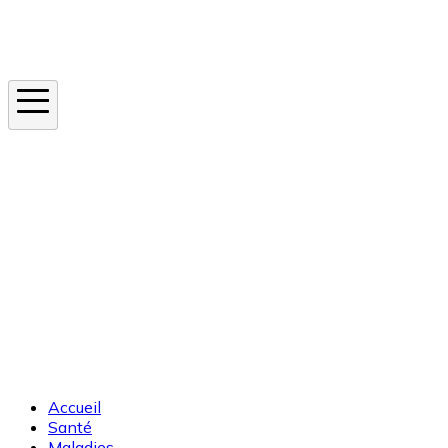
Instagram
En ce moment
Canicule
Cancer de la peau
Apnée du sommeil
Moustique tigre
Accueil
Santé
Maladies