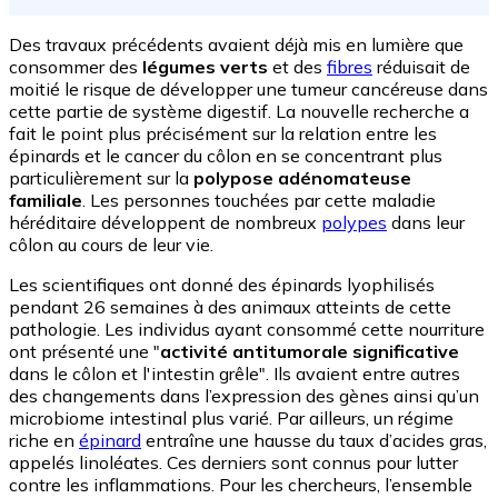
Des travaux précédents avaient déjà mis en lumière que
consommer des
légumes verts
et des
fibres
réduisait de
moitié le risque de développer une tumeur cancéreuse dans
cette partie de système digestif. La nouvelle recherche a
fait le point plus précisément sur la relation entre les
épinards et le cancer du côlon en se concentrant plus
particulièrement sur la
polypose adénomateuse
familiale
. Les personnes touchées par cette maladie
héréditaire développent de nombreux
polypes
dans leur
côlon au cours de leur vie.
Les scientifiques ont donné des épinards lyophilisés
pendant 26 semaines à des animaux atteints de cette
pathologie. Les individus ayant consommé cette nourriture
ont présenté une "
activité antitumorale significative
dans le côlon et l'intestin grêle". Ils avaient entre autres
des changements dans l’expression des gènes ainsi qu’un
microbiome intestinal plus varié. Par ailleurs, un régime
riche en
épinard
entraîne une hausse du taux d’acides gras,
appelés linoléates. Ces derniers sont connus pour lutter
contre les inflammations. Pour les chercheurs, l’ensemble