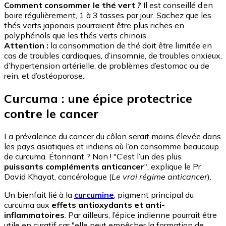
Comment consommer le thé vert ?
Il est conseillé d’en
boire régulièrement, 1 à 3 tasses par jour. Sachez que les
thés verts japonais pourraient être plus riches en
polyphénols que les thés verts chinois.
Attention :
la consommation de thé doit être limitée en
cas de troubles cardiaques, d’insomnie, de troubles anxieux,
d’hypertension artérielle, de problèmes d’estomac ou de
rein, et d’ostéoporose.
Curcuma : une épice protectrice
contre le cancer
La prévalence du cancer du côlon serait moins élevée dans
les pays asiatiques et indiens où l’on consomme beaucoup
de curcuma. Étonnant ? Non ! "C’est l’un des plus
puissants compléments anticancer
", explique le Pr
David Khayat, cancérologue (
Le vrai régime anticancer
).
Un bienfait lié à la
curcumine
, pigment principal du
curcuma aux
effets antioxydants et anti-
inflammatoires
. Par ailleurs, l’épice indienne pourrait être
utile en curatif car "elle peut empêcher la formation de