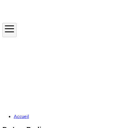
Instagram
En ce moment
Canicule
Cancer de la peau
Apnée du sommeil
Moustique tigre
Accueil