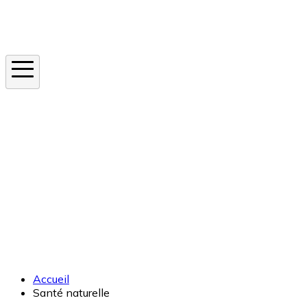
Instagram
En ce moment
Canicule
Cancer de la peau
Apnée du sommeil
Moustique tigre
Accueil
Santé naturelle