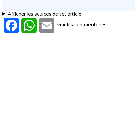
Afficher les sources de cet article
Voir les commentaires
Facebook
WhatsApp
Email