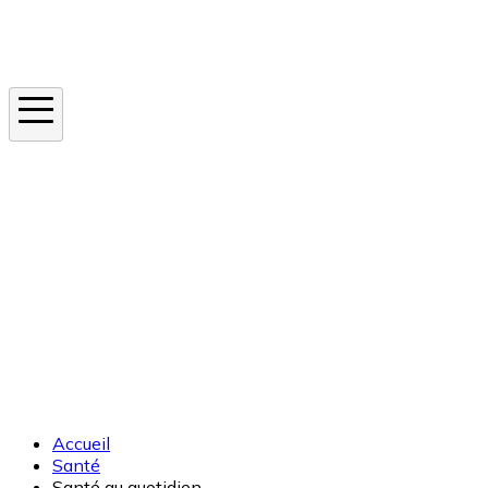
Instagram
En ce moment
Canicule
Cancer de la peau
Apnée du sommeil
Moustique tigre
Accueil
Santé
Santé au quotidien