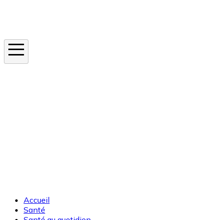
Instagram
En ce moment
Canicule
Cancer de la peau
Apnée du sommeil
Moustique tigre
Accueil
Santé
Santé au quotidien