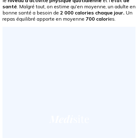
le
niveau d'activité physique quotidienne
et l’
état de
santé
. Malgré tout, on estime qu'en moyenne, un adulte en
bonne santé a besoin de
2 000 calories chaque jour.
Un
repas équilibré apporte en moyenne
700 calori
es.