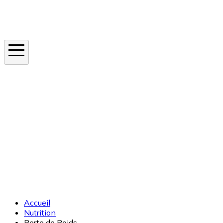
Instagram
En ce moment
Canicule
Cancer de la peau
Apnée du sommeil
Moustique tigre
Accueil
Nutrition
Perte de Poids