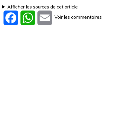
Afficher les sources de cet article
Voir les commentaires
Facebook
WhatsApp
Email