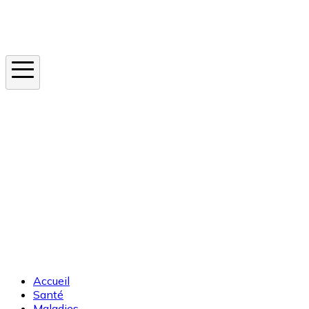
Instagram
En ce moment
Canicule
Cancer de la peau
Apnée du sommeil
Moustique tigre
Accueil
Santé
Maladies