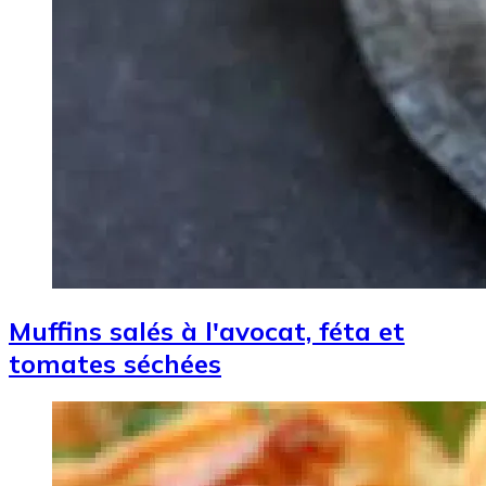
Muffins salés à l'avocat, féta et
tomates séchées
Image