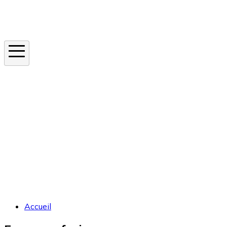
Instagram
En ce moment
Canicule
Cancer de la peau
Apnée du sommeil
Moustique tigre
Accueil