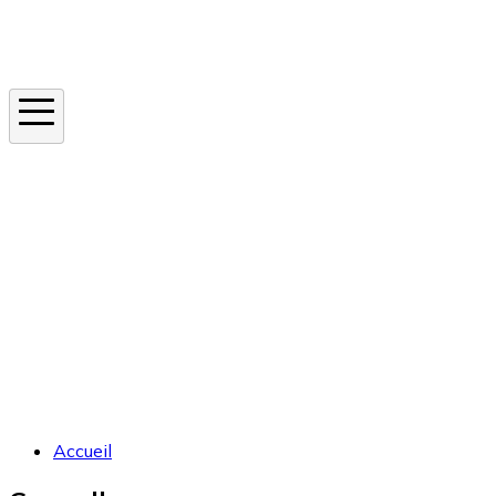
Instagram
En ce moment
Canicule
Cancer de la peau
Apnée du sommeil
Moustique tigre
Accueil