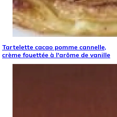
Tartelette cacao pomme cannelle,
crème fouettée à l'arôme de vanille
Image