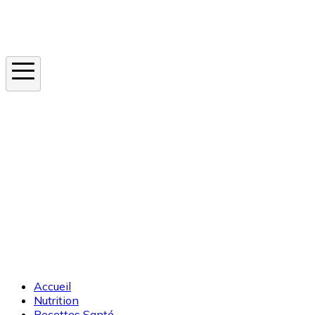
Instagram
En ce moment
Canicule
Cancer de la peau
Apnée du sommeil
Moustique tigre
Accueil
Nutrition
Recettes Santé