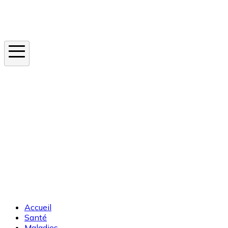
Instagram
En ce moment
Canicule
Cancer de la peau
Apnée du sommeil
Moustique tigre
Accueil
Santé
Maladies