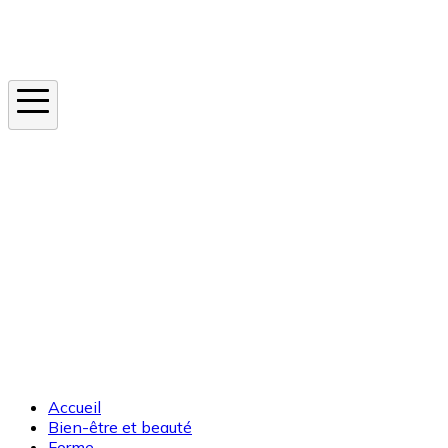
Instagram
En ce moment
Canicule
Cancer de la peau
Apnée du sommeil
Moustique tigre
Accueil
Bien-être et beauté
Forme