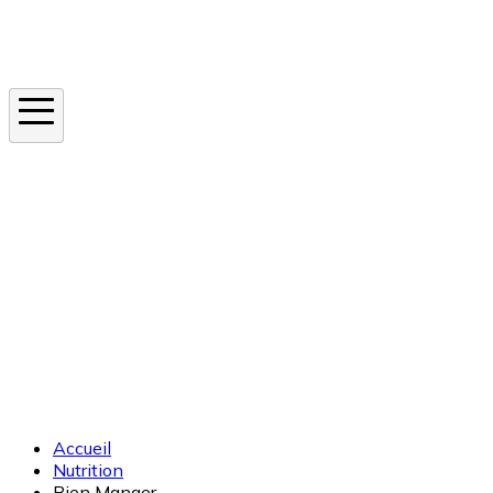
Instagram
En ce moment
Canicule
Cancer de la peau
Apnée du sommeil
Moustique tigre
Accueil
Nutrition
Bien Manger