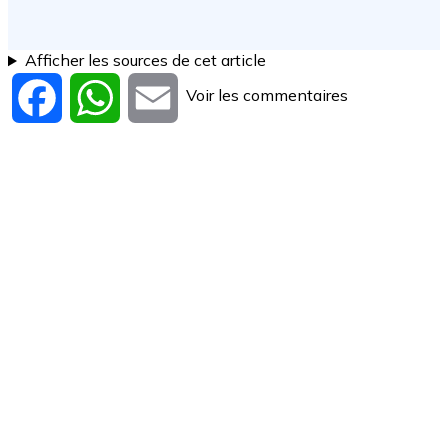
Afficher les sources de cet article
Voir les commentaires
Facebook
WhatsApp
Email