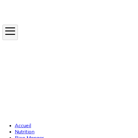
Instagram
En ce moment
Canicule
Cancer de la peau
Apnée du sommeil
Moustique tigre
Accueil
Nutrition
Bien Manger