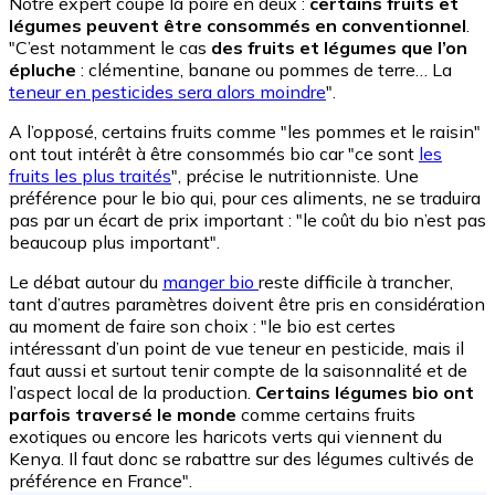
Notre expert coupe la poire en deux :
certains fruits et
légumes peuvent être consommés en conventionnel
.
"C’est notamment le cas
des fruits et légumes que l’on
épluche
: clémentine, banane ou pommes de terre… La
teneur en pesticides sera alors moindre
".
A l’opposé, certains fruits comme "les pommes et le raisin"
ont tout intérêt à être consommés bio car "ce sont
les
fruits les plus traités
", précise le nutritionniste. Une
préférence pour le bio qui, pour ces aliments, ne se traduira
pas par un écart de prix important : "le coût du bio n’est pas
beaucoup plus important".
Le débat autour du
manger bio
reste difficile à trancher,
tant d’autres paramètres doivent être pris en considération
au moment de faire son choix : "le bio est certes
intéressant d’un point de vue teneur en pesticide, mais il
faut aussi et surtout tenir compte de la saisonnalité et de
l’aspect local de la production.
Certains légumes bio ont
parfois traversé le monde
comme certains fruits
exotiques ou encore les haricots verts qui viennent du
Kenya. Il faut donc se rabattre sur des légumes cultivés de
préférence en France".