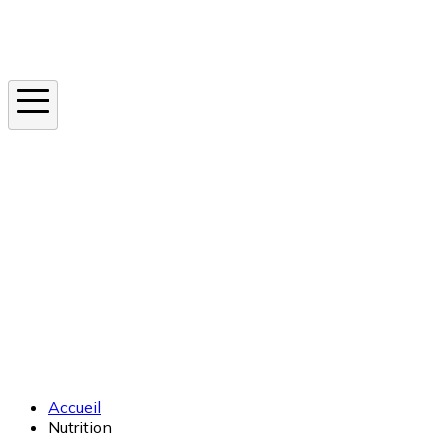
Instagram
En ce moment
Canicule
Cancer de la peau
Apnée du sommeil
Moustique tigre
Accueil
Nutrition