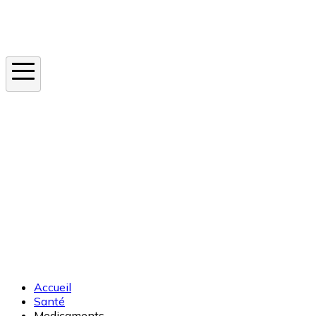
Instagram
En ce moment
Canicule
Cancer de la peau
Apnée du sommeil
Moustique tigre
Accueil
Santé
Medicaments