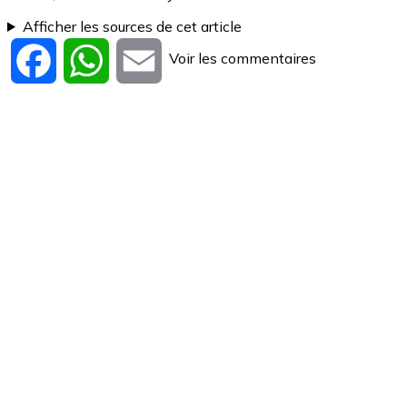
Afficher les sources de cet article
Voir les commentaires
Facebook
WhatsApp
Email