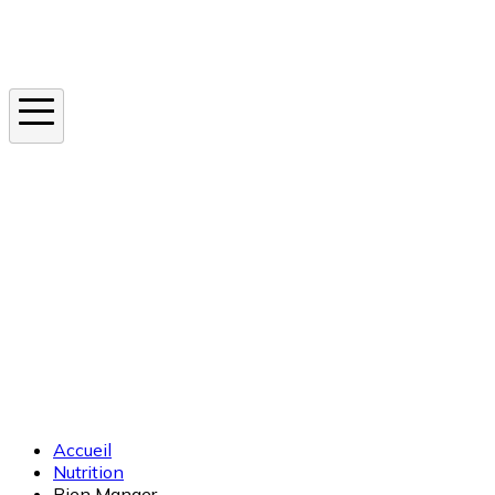
Instagram
En ce moment
Canicule
Cancer de la peau
Apnée du sommeil
Moustique tigre
Accueil
Nutrition
Bien Manger