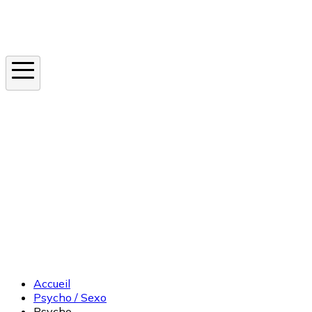
Instagram
En ce moment
Canicule
Cancer de la peau
Apnée du sommeil
Moustique tigre
Accueil
Psycho / Sexo
Psycho