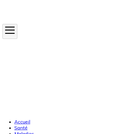
Instagram
En ce moment
Canicule
Cancer de la peau
Apnée du sommeil
Moustique tigre
Accueil
Santé
Maladies