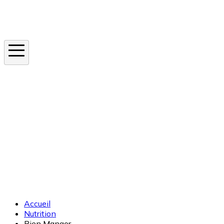
Instagram
En ce moment
Canicule
Cancer de la peau
Apnée du sommeil
Moustique tigre
Accueil
Nutrition
Bien Manger